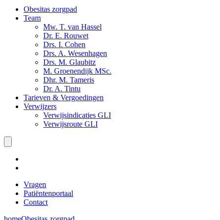
Obesitas zorgpad
Team
Mw. T. van Hassel
Dr. E. Rouwet
Drs. I. Cohen
Drs. A. Wesenhagen
Drs. M. Glaubitz
M. Groenendijk MSc.
Dhr. M. Tameris
Dr. A. Tintu
Tarieven & Vergoedingen
Verwijzers
Verwijsindicaties GLI
Verwijsroute GLI
Vragen
Patiëntenportaal
Contact
home
Obesitas zorgpad