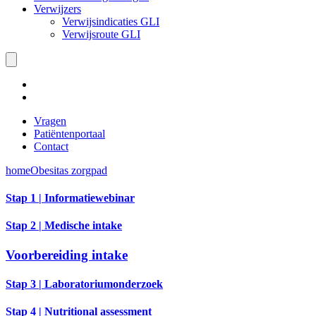
Verwijzers
Verwijsindicaties GLI
Verwijsroute GLI
Vragen
Patiëntenportaal
Contact
home
Obesitas zorgpad
Stap 1 | Informatiewebinar
Stap 2 | Medische intake
Voorbereiding intake
Stap 3 | Laboratoriumonderzoek
Stap 4 | Nutritional assessment